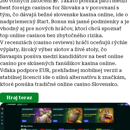
200 voľných zatočení 🎁. Takáto ponuka patrí medzi
best foreign casinos for Slovaks a v porovnaní s
tým, čo dávajú bežné slovenske kasina online, ide o
nadpriemerný štart. Bonus má jasné podmienky a je
vhodný aj pre nových hráčov, ktorí chcú spoznať
top online casinos bez zbytočného rizika.
V recenziách (casino reviews) hráči oceňujú rýchle
výplaty, široký výber slotov a živé stoly, čo
Savaspin posúva medzi kandidátov na best online
casino pre skúsených fanúšikov kasina online.
Vďaka podpore EUR, prehľadnej mobilnej verzii a
stabilnej licencii ide o silnú alternatívu k značkám,
ktoré ponúka tradičné online casino Slovensko.
Hraj teraz