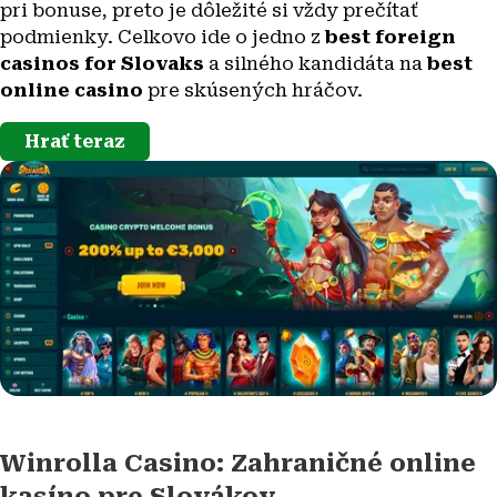
pri bonuse, preto je dôležité si vždy prečítať
podmienky. Celkovo ide o jedno z
best foreign
casinos for Slovaks
a silného kandidáta na
best
online casino
pre skúsených hráčov.
Hrať teraz
Winrolla Casino: Zahraničné online
kasíno pre Slovákov