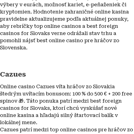
výbery v eurách, možnosť kariet, e-peňaženiek či
kryptomien. Hodnotenie zahraničné online kasina
pravidelne aktualizujeme podľa aktuálnej ponuky,
aby rebríčky top online casinos a best foreign
casinos for Slovaks verne odrážali stav trhu a
pomohli nájsť best online casino pre hráčov zo
Slovenska.
Cazues
Online casino Cazues víta hráčov zo Slovakia
štedrým uvítacím bonusom: 100 % do 500 € + 200 free
spinov 🎁. Táto ponuka patrí medzi best foreign
casinos for Slovaks, ktorí chcú vyskúšať nové
online kasina a hľadajú silný štartovací balík v
lokálnej mene.
Cazues patrí medzi top online casinos pre hráčov zo