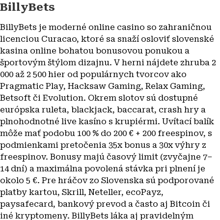
BillyBets
BillyBets je moderné online casino so zahraničnou
licenciou Curacao, ktoré sa snaží osloviť slovenské
kasina online bohatou bonusovou ponukou a
športovým štýlom dizajnu. V herni nájdete zhruba 2
000 až 2 500 hier od populárnych tvorcov ako
Pragmatic Play, Hacksaw Gaming, Relax Gaming,
Betsoft či Evolution. Okrem slotov sú dostupné
európska ruleta, blackjack, baccarat, crash hry a
plnohodnotné live kasíno s krupiérmi. Uvítací balík
môže mať podobu 100 % do 200 € + 200 freespinov, s
podmienkami pretočenia 35x bonus a 30x výhry z
freespinov. Bonusy majú časový limit (zvyčajne 7–
14 dní) a maximálna povolená stávka pri plnení je
okolo 5 €. Pre hráčov zo Slovenska sú podporované
platby kartou, Skrill, Neteller, ecoPayz,
paysafecard, bankový prevod a často aj Bitcoin či
iné kryptomeny. BillyBets láka aj pravidelným