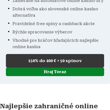
Zamerané na automatové online kasino hry
Dobrá voľba ako slovenské online kasíno
alternatíva
Pravidelné free spiny a cashback akcie
Rýchle spracovanie výberov
Vhodné pre hráčov hľadajúcich najlepšie
online kasína
150% do 400 € + 50 spinov
Hraj Teraz
Najlepšie zahraničné online