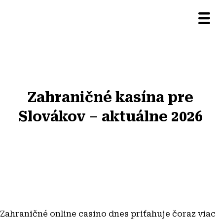
Zahraničné kasína pre
Slovákov – aktuálne 2026
Zahraničné online casino dnes priťahuje čoraz viac