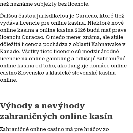
než neznáme subjekty bez licencie.
Ďalšou častou jurisdikciou je Curacao, ktoré tiež
vydáva licencie pre online kasina. Niektoré nové
online kasina a online kasina 2026 budú mať práve
licenciu Curacao. O niečo menej známa, ale stále
dôležitá licencia pochádza z oblasti Kahnawake v
Kanade. Všetky tieto licencie sú medzinárodné
licencie na online gambling a odlišujú zahraničné
online kasina od toho, ako funguje domáce online
casino Slovensko a klasické slovenské kasina
online.
Výhody a nevýhody
zahraničných online kasín
Zahraničné online casino má pre hráčov zo