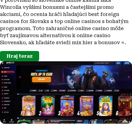
V porovnaní so slovenske online kasina láka
Winrolla vyššími bonusmi a častejšími promo
akciami, čo ocenia hráči hľadajúci best foreign
casinos for Slovaks a top online casinos s bohatým
programom. Toto zahraničné online casino môže
byť zaujímavou alternatívou k online casino
Slovensko, ak hľadáte svieži mix hier a bonusov ⭐.
Hraj teraz