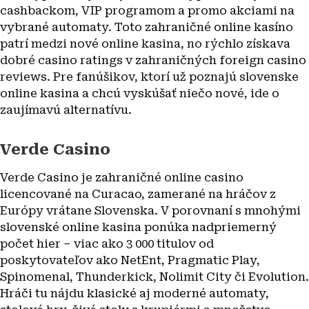
cashbackom, VIP programom a promo akciami na
vybrané automaty. Toto zahraničné online kasíno
patrí medzi nové online kasina, no rýchlo získava
dobré casino ratings v zahraničných foreign casino
reviews. Pre fanúšikov, ktorí už poznajú slovenske
online kasina a chcú vyskúšať niečo nové, ide o
zaujímavú alternatívu.
Verde Casino
Verde Casino je zahraničné online casino
licencované na Curacao, zamerané na hráčov z
Európy vrátane Slovenska. V porovnaní s mnohými
slovenské online kasina ponúka nadpriemerný
počet hier – viac ako 3 000 titulov od
poskytovateľov ako NetEnt, Pragmatic Play,
Spinomenal, Thunderkick, Nolimit City či Evolution.
Hráči tu nájdu klasické aj moderné automaty,