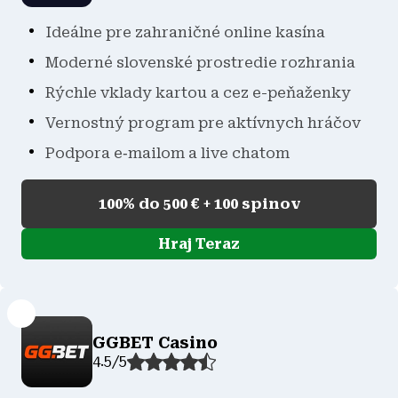
Ideálne pre zahraničné online kasína
Moderné slovenské prostredie rozhrania
Rýchle vklady kartou a cez e-peňaženky
Vernostný program pre aktívnych hráčov
Podpora e‑mailom a live chatom
100% do 500 € + 100 spinov
Hraj Teraz
GGBET Casino
4.5
/
5